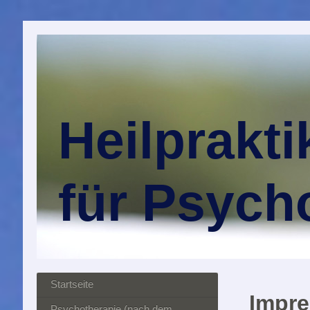
Heilprakti
für Psych
Startseite
Impre
Psychotherapie (nach dem