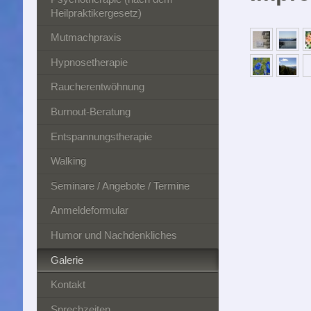
Heilpraktikergesetz)
Mutmachpraxis
Hypnosetherapie
Raucherentwöhnung
Burnout-Beratung
Entspannungstherapie
Walking
Seminare / Angebote / Termine
Anmeldeformular
Humor und Nachdenkliches
Galerie
Kontakt
Sprechzeiten