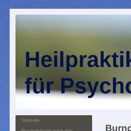
Heilprakti
für Psych
Startseite
Burno
Psychotherapie (nach dem