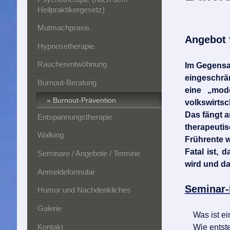
Heilpraktikergesetz)
Mutmachpraxis
Angebot 
Hypnosetherapie
Raucherentwöhnung
Im Gegensa
eingeschrän
Burnout-Beratung
eine „mode
Burnout-Prävention
volkswirtsc
Das fängt a
Entspannungstherapie
therapeuti
Walking
Frührente
w
Fatal ist, 
Seminare / Angebote / Termine
wird
und da
Anmeldeformular
Seminar-
Humor und Nachdenkliches
Galerie
Was ist ei
Kontakt
Wie entsteh